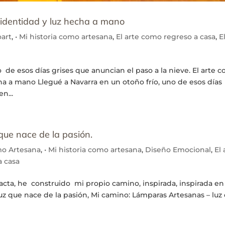
, identidad y luz hecha a mano
art
,
• Mi historia como artesana
,
El arte como regreso a casa
,
E
o de esos días grises que anuncian el paso a la nieve. El arte 
echa a mano Llegué a Navarra en un otoño frío, uno de esos días
n...
que nace de la pasión.
mo Artesana
,
• Mi historia como artesana
,
Diseño Emocional
,
El 
a casa
cta, he construido mi propio camino, inspirada, inspirada en
luz que nace de la pasión, Mi camino: Lámparas Artesanas – luz