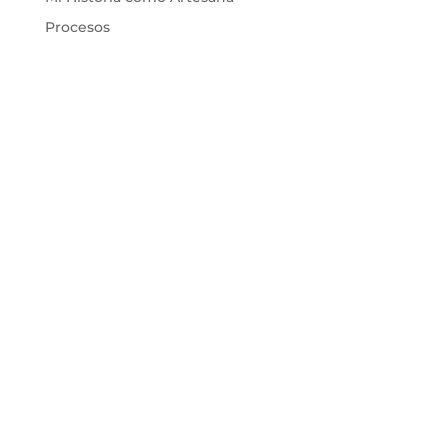
Procesos
sígueme en instagram